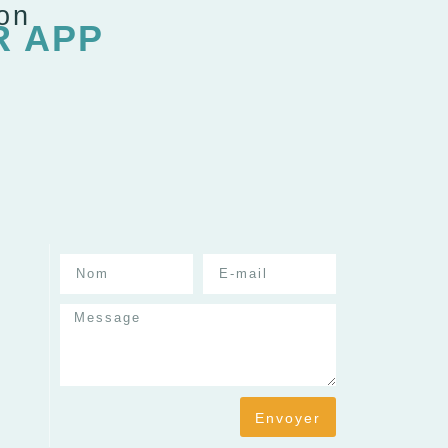
ion
R APP
Envoyer