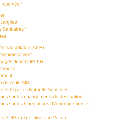
 réservés *
ier
t argiles
 Sanitaires *
ntes
 en eau potable (AEP)
’assainissement
zonages de la CoPLER
ambouze
sement
on des sols SIS
 des Espaces Naturels Sensibles
ions sur les changements de destination
ions sur les Orientations d’Aménagement et
s PDIPR et de litineraire Veloire