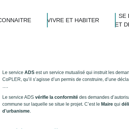
SE 
CONNAITRE
VIVRE ET HABITER
ET 
Le service
ADS
est un service mutualisé qui instruit les de
CoPLER, qu’il s’agisse d’un permis de construire, d’une déclar
….
Le service ADS
vérifie la conformité
des demandes d’autorisa
commune sur laquelle se situe le projet. C’est le
Maire
qui
dél
d’urbanisme
.