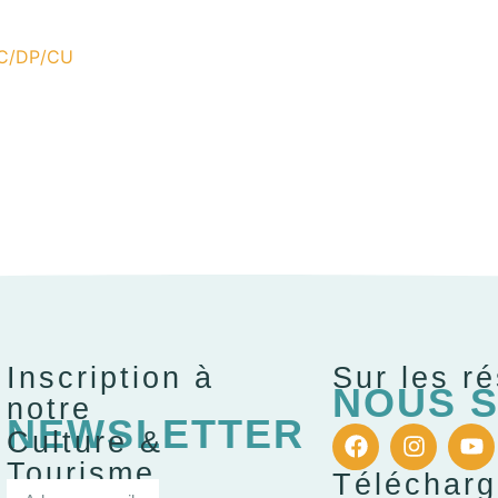
PC/DP/CU
Inscription à
Sur les r
NOUS S
notre
NEWSLETTER
Culture &
Tourisme
Téléchar