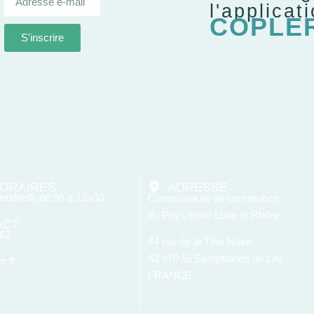
l'applicat
COPLE
S'inscrire
ORAIRES
ADRESSE
vendredi, de 9h à 12h30
Communauté de communes
du Pays entre Loire et Rhône
ACT
 62
44 rue de la Tête Noire
42 470 St Symphorien de Lay
r.fr
FRANCE