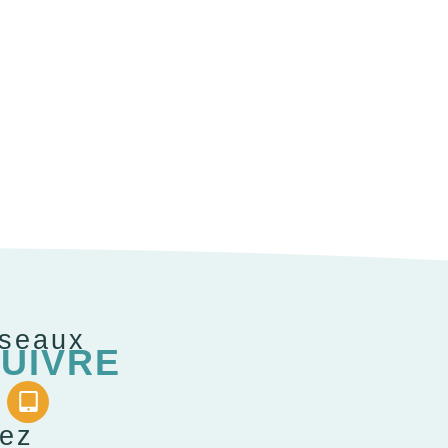
éseaux
UIVRE
gez