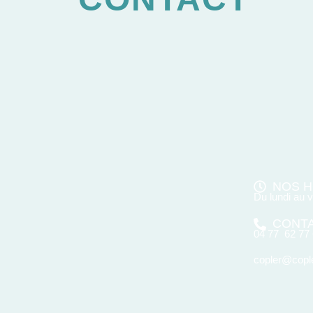
NOS H
Du lundi au 
CONT
04 77 62 77
copler@cople