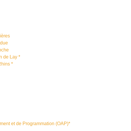
ières
ndue
Roche
n de Lay *
Rhins *
ment et de Programmation (OAP)*