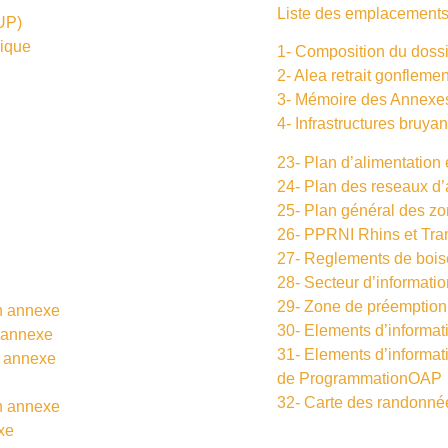
Liste des emplacements
SUP)
lique
1- Composition du doss
2- Alea retrait gonflemen
3- Mémoire des Annexes
4- Infrastructures bruya
23- Plan d’alimentation
24- Plan des reseaux d
25- Plan général des 
26- PPRNI Rhins et Tr
27- Reglements de boi
28- Secteur d’informati
29- Zone de préemption
n annexe
30- Elements d’informat
 annexe
31- Elements d’informat
 annexe
de ProgrammationOAP
32- Carte des randonnée
n annexe
xe