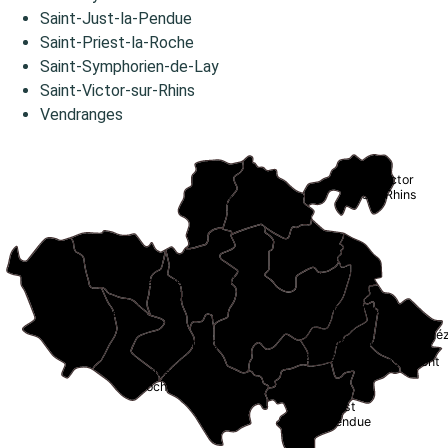
Saint-Just-la-Pendue
Saint-Priest-la-Roche
Saint-Symphorien-de-Lay
Saint-Victor-sur-Rhins
Vendranges
St Victor
sur Rhins
Pradines
Régny
Lay
St Cyr
Neaux
de Favières
St Symphorien de Lay
Cordelle
Machéz
Fourneaux
Vendranges
Croizet/Gand
Chirassimont
St Priest
la Roche
Neulise
St Just
la Pendue