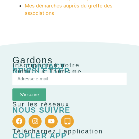
Mes démarches auprès du greffe des
associations
Gardons
Inscription à notre
LE
CONTACT
NEWSLETTER
Culture & Tourisme
S'inscrire
Sur les réseaux
NOUS SUIVRE
Téléchargez l'application
COPLER APP