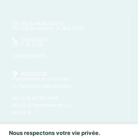
NOS HORAIRES
Du lundi au vendredi, de 9h à 12h30
CONTACT
04 77 62 77 62
copler@copler.fr
ADRESSE
Communauté de communes
du Pays entre Loire et Rhône
44 rue de la Tête Noire
42 470 St Symphorien de Lay
FRANCE
Nous respectons votre vie privée.