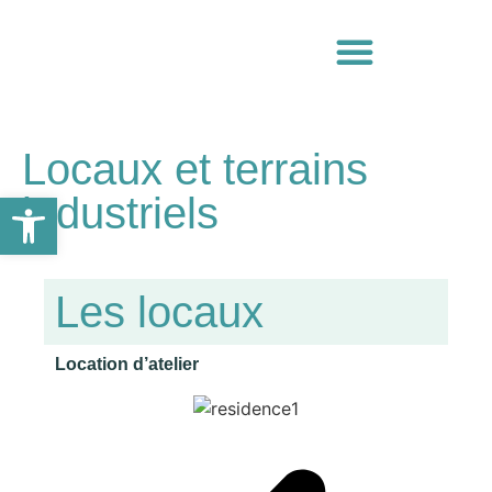
Locaux et terrains
Ouvrir la barre d’outils
industriels
Les locaux
Location d’atelier