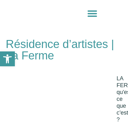
Résidence d’artistes |
Ouvrir la barre d’outils
La Ferme
LA
FER
qu’e
ce
que
c’es
?