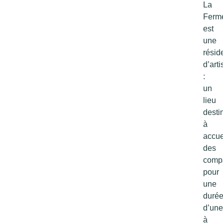
La
Ferm
est
une
résid
d’arti
:
un
lieu
desti
à
accuei
des
comp
pour
une
duré
d’une
à