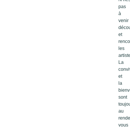
pas
à
venir
décou
et
renco
les
artist
La
conviv
et
la
bienv
sont
toujo
au
rende
vous