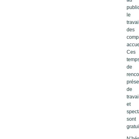
publi
le
travai
des
comp
accuei
Ces
temp
de
renco
prése
de
travai
et
spect
sont
gratui
N’hés