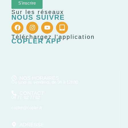
S'inscrire
Sur les réseaux
NOUS SUIVRE
Téléchargez l'application
COPLER APP
NOS HORAIRES
Du lundi au vendredi, de 9h à 12h30
CONTACT
04 77 62 77 62
copler@copler.fr
ADRESSE