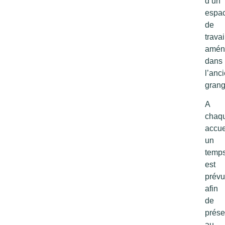
d’un
espa
de
travai
amén
dans
l’anc
grang
A
chaq
accue
un
temp
est
prévu
afin
de
prése
au