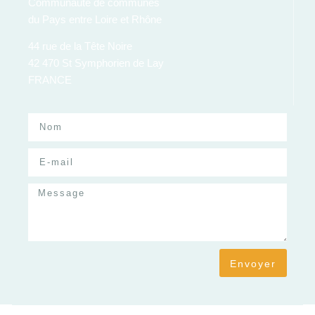
Communauté de communes
du Pays entre Loire et Rhône
44 rue de la Tête Noire
42 470 St Symphorien de Lay
FRANCE
Envoyer