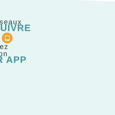
éseaux
UIVRE
gez
ion
R APP