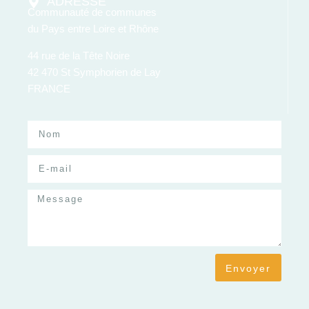
ADRESSE
Communauté de communes
du Pays entre Loire et Rhône
44 rue de la Tête Noire
42 470 St Symphorien de Lay
FRANCE
Envoyer