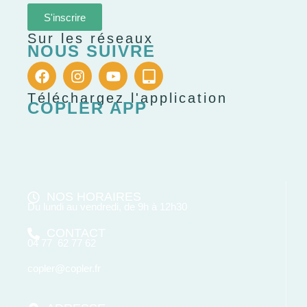
S'inscrire
Sur les réseaux
NOUS SUIVRE
Téléchargez l'application
COPLER APP
NOS HORAIRES
Du lundi au vendredi, de 9h à 12h30
CONTACT
04 77 62 77 62
copler@copler.fr