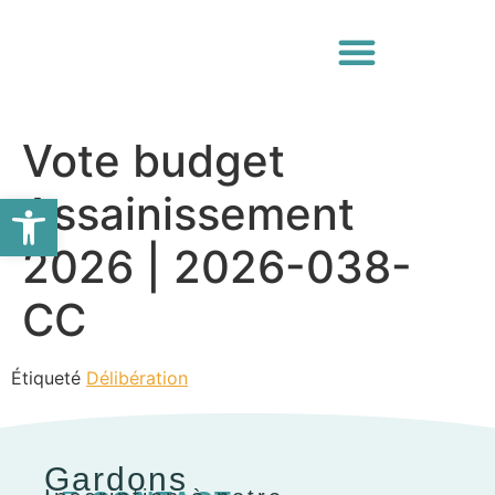
Vote budget
Ouvrir la barre d’outils
Assainissement
2026 | 2026-038-
CC
Étiqueté
Délibération
Gardons