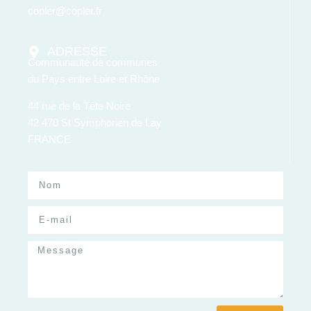
copler@copler.fr
ADRESSE
Communauté de communes
du Pays entre Loire et Rhône
44 rue de la Tête Noire
42 470 St Symphorien de Lay
FRANCE