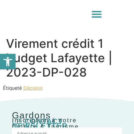
Virement crédit 1
Ouvrir la barre d’outils
budget Lafayette |
2023-DP-028
Étiqueté
Décision
Gardons
Inscription à notre
LE
CONTACT
NEWSLETTER
Culture & Tourisme