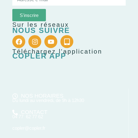
S'inscrire
Sur les réseaux
NOUS SUIVRE
Téléchargez l'application
COPLER APP
NOS HORAIRES
Du lundi au vendredi, de 9h à 12h30
CONTACT
04 77 62 77 62
copler@copler.fr