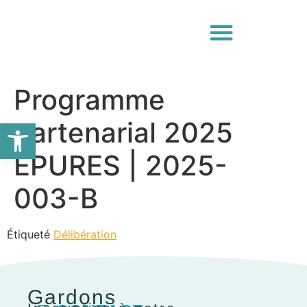
Programme
Ouvrir la barre d’outils
partenarial 2025
EPURES | 2025-
003-B
Étiqueté
Délibération
Gardons