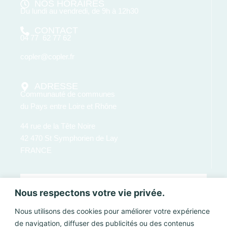
NOS HORAIRES
Du lundi au vendredi, de 9h à 12h30
CONTACT
04 77 62 77 62
copler@copler.fr
ADRESSE
Communauté de communes
du Pays entre Loire et Rhône
44 rue de la Tête Noire
42 470 St Symphorien de Lay
FRANCE
Nous respectons votre vie privée.
Nous utilisons des cookies pour améliorer votre expérience
de navigation, diffuser des publicités ou des contenus