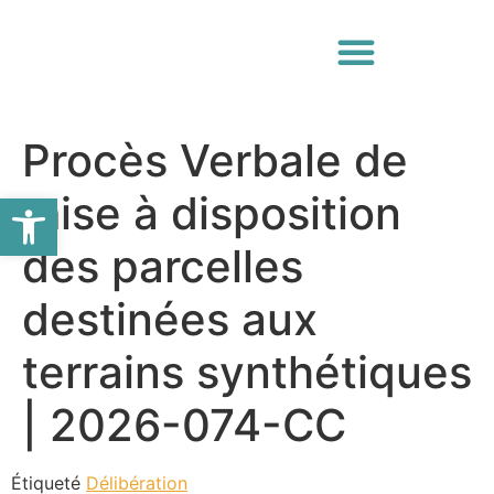
Procès Verbale de
Ouvrir la barre d’outils
mise à disposition
des parcelles
destinées aux
terrains synthétiques
| 2026-074-CC
Étiqueté
Délibération