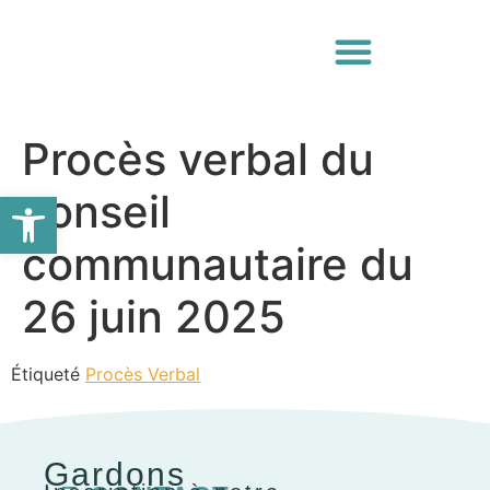
Procès verbal du
Ouvrir la barre d’outils
conseil
communautaire du
26 juin 2025
Étiqueté
Procès Verbal
Gardons