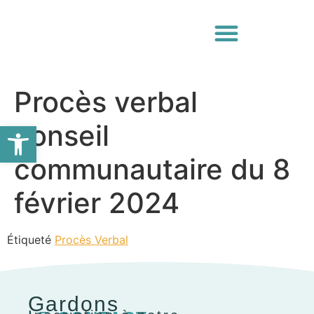
Procès verbal
Ouvrir la barre d’outils
conseil
communautaire du 8
février 2024
Étiqueté
Procès Verbal
Gardons