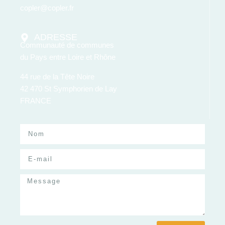
copler@copler.fr
ADRESSE
Communauté de communes
du Pays entre Loire et Rhône
44 rue de la Tête Noire
42 470 St Symphorien de Lay
FRANCE