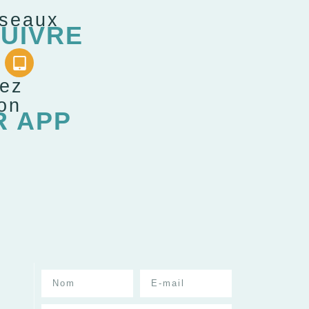
éseaux
UIVRE
gez
ion
R APP