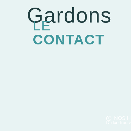
Gardons
LE
CONTACT
NOS H
Du lundi au 