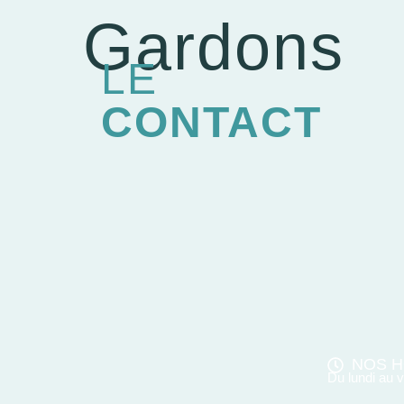
Gardons
LE
CONTACT
NOS H
Du lundi au 