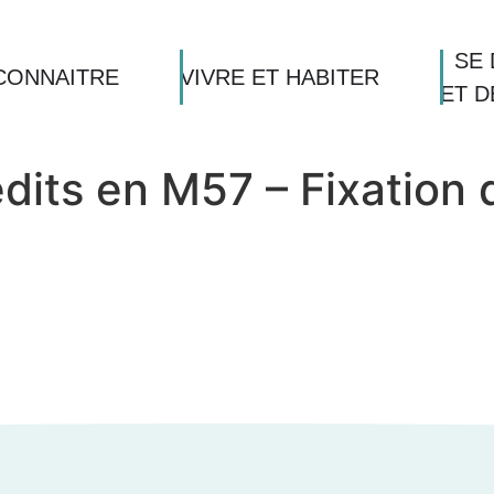
SE 
CONNAITRE
VIVRE ET HABITER
ET 
édits en M57 – Fixation