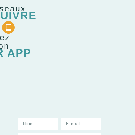
éseaux
UIVRE
gez
ion
R APP