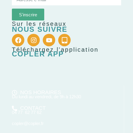
S'inscrire
Sur les réseaux
NOUS SUIVRE
Téléchargez l'application
COPLER APP
NOS HORAIRES
Du lundi au vendredi, de 9h à 12h30
CONTACT
04 77 62 77 62
copler@copler.fr