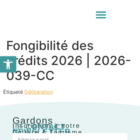
Fongibilité des
Ouvrir la barre d’outils
crédits 2026 | 2026-
039-CC
Étiqueté
Délibération
Gardons
Inscription à notre
LE
CONTACT
NEWSLETTER
Culture & Tourisme