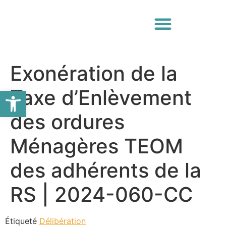
Exonération de la
Ouvrir la barre d’outils
Taxe d’Enlèvement
des ordures
Ménagères TEOM
des adhérents de la
RS | 2024-060-CC
Étiqueté
Délibération