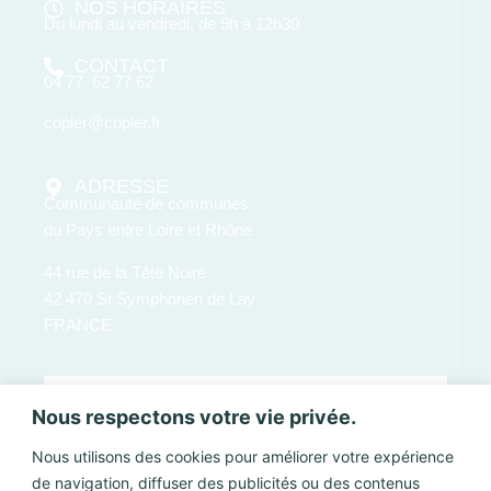
NOS HORAIRES
Du lundi au vendredi, de 9h à 12h30
CONTACT
04 77 62 77 62
copler@copler.fr
ADRESSE
Communauté de communes
du Pays entre Loire et Rhône
44 rue de la Tête Noire
42 470 St Symphorien de Lay
FRANCE
Nous respectons votre vie privée.
Nous utilisons des cookies pour améliorer votre expérience
de navigation, diffuser des publicités ou des contenus