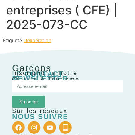
entreprises ( CFE) |
2025-073-CC
Étiqueté
Délibération
Gardons
Inscription à notre
LE
CONTACT
NEWSLETTER
Culture & Tourisme
S'inscrire
Sur les réseaux
NOUS SUIVRE