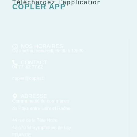
Téléchargez l'application
COPLER APP
NOS HORAIRES
Du lundi au vendredi, de 9h à 12h30
CONTACT
04 77 62 77 62
copler@copler.fr
ADRESSE
Communauté de communes
du Pays entre Loire et Rhône
44 rue de la Tête Noire
42 470 St Symphorien de Lay
FRANCE