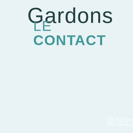
Gardons
LE
CONTACT
NOS H
Du lundi au 