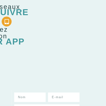
éseaux
UIVRE
gez
ion
R APP