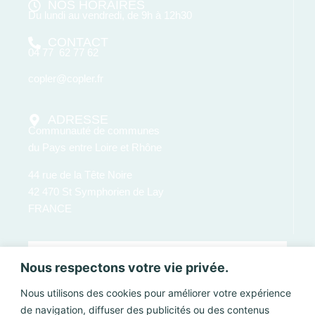
NOS HORAIRES
Du lundi au vendredi, de 9h à 12h30
CONTACT
04 77 62 77 62
copler@copler.fr
ADRESSE
Communauté de communes
du Pays entre Loire et Rhône
44 rue de la Tête Noire
42 470 St Symphorien de Lay
FRANCE
Nous respectons votre vie privée.
Nous utilisons des cookies pour améliorer votre expérience
de navigation, diffuser des publicités ou des contenus