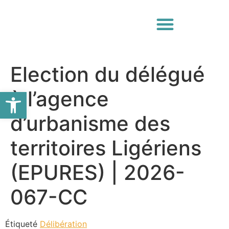
Election du délégué
Ouvrir la barre d’outils
à l’agence
d’urbanisme des
territoires Ligériens
(EPURES) | 2026-
067-CC
Étiqueté
Délibération