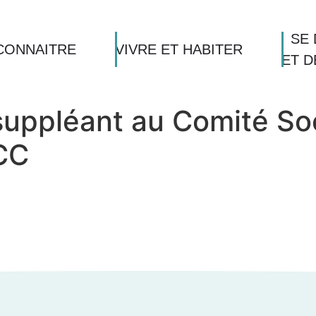
SE 
CONNAITRE
VIVRE ET HABITER
ET 
uppléant au Comité Soci
CC