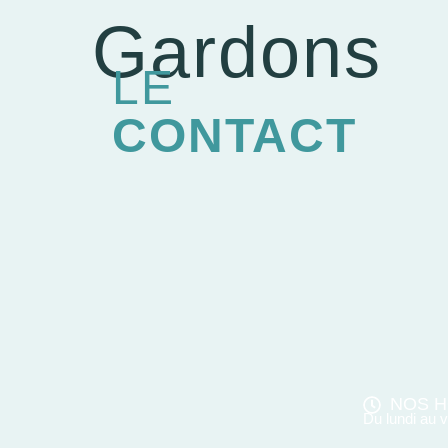
Gardons
LE
CONTACT
NOS H
Du lundi au 