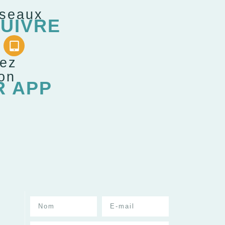
éseaux
UIVRE
gez
ion
R APP