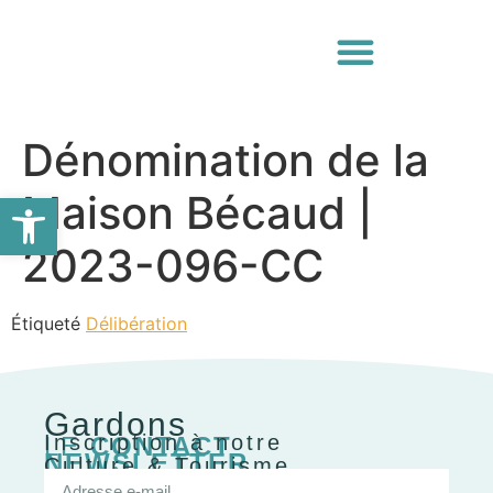
Dénomination de la
Ouvrir la barre d’outils
Maison Bécaud |
2023-096-CC
Étiqueté
Délibération
Gardons
Inscription à notre
LE
CONTACT
NEWSLETTER
Culture & Tourisme