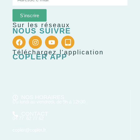
S'inscrire
Sur les réseaux
NOUS SUIVRE
Téléchargez l'application
COPLER APP
NOS HORAIRES
Du lundi au vendredi, de 9h à 12h30
CONTACT
04 77 62 77 62
copler@copler.fr