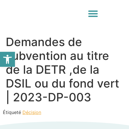
Demandes de
Ouvrir la barre d’outils
subvention au titre
de la DETR ,de la
DSIL ou du fond vert
| 2023-DP-003
Étiqueté
Décision