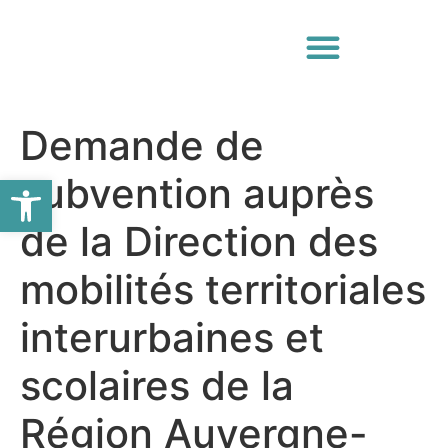
Demande de
Ouvrir la barre d’outils
subvention auprès
de la Direction des
mobilités territoriales
interurbaines et
scolaires de la
Région Auvergne-