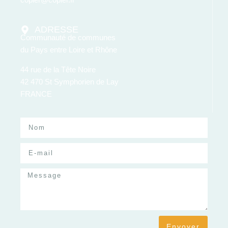
ADRESSE
Communauté de communes
du Pays entre Loire et Rhône
44 rue de la Tête Noire
42 470 St Symphorien de Lay
FRANCE
Envoyer