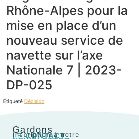
Rhône-Alpes pour la
mise en place d’un
nouveau service de
navette sur l’axe
Nationale 7 | 2023-
DP-025
Étiqueté
Décision
Gardons
Inscription à notre
LE
CONTACT