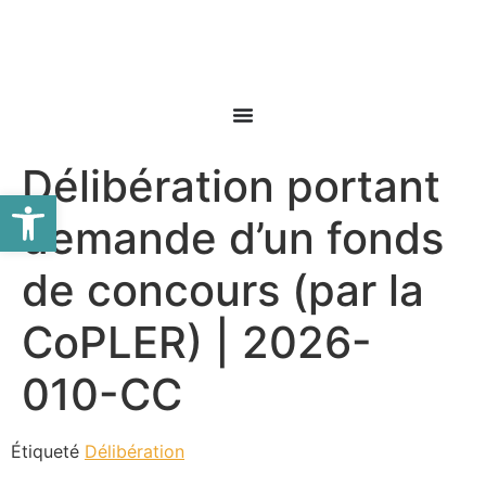
Délibération portant
Ouvrir la barre d’outils
demande d’un fonds
de concours (par la
CoPLER) | 2026-
010-CC
Étiqueté
Délibération