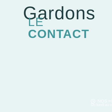
Gardons
LE
CONTACT
NOS H
Du lundi au 