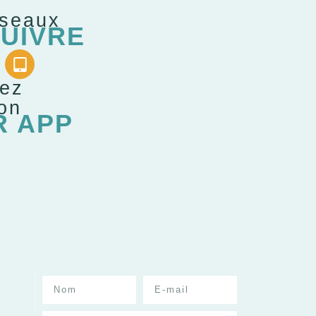
éseaux
UIVRE
gez
ion
R APP