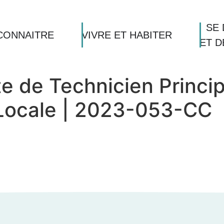
SE 
CONNAITRE
VIVRE ET HABITER
ET 
te de Technicien Princi
 Locale | 2023-053-CC