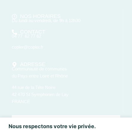
NOS HORAIRES
Du lundi au vendredi, de 9h à 12h30
CONTACT
04 77 62 77 62
copler@copler.fr
ADRESSE
Communauté de communes
du Pays entre Loire et Rhône
44 rue de la Tête Noire
42 470 St Symphorien de Lay
FRANCE
Nous respectons votre vie privée.