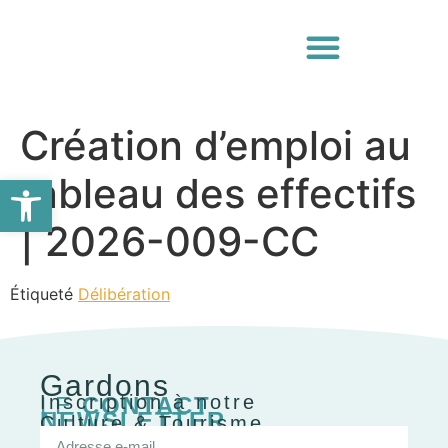
Création d’emploi au
Ouvrir la barre d’outils
tableau des effectifs
| 2026-009-CC
Étiqueté
Délibération
Gardons
Inscription à notre
LE
CONTACT
NEWSLETTER
Culture & Tourisme