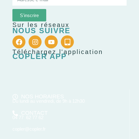
S'inscrire
Sur les réseaux
NOUS SUIVRE
Téléchargez l'application
COPLER APP
NOS HORAIRES
Du lundi au vendredi, de 9h à 12h30
CONTACT
04 77 62 77 62
copler@copler.fr