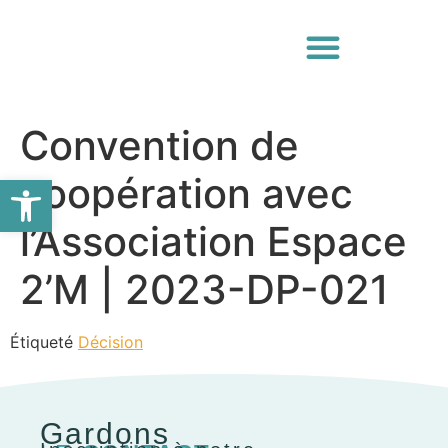
Convention de
Ouvrir la barre d’outils
coopération avec
l’Association Espace
2’M | 2023-DP-021
Étiqueté
Décision
Gardons