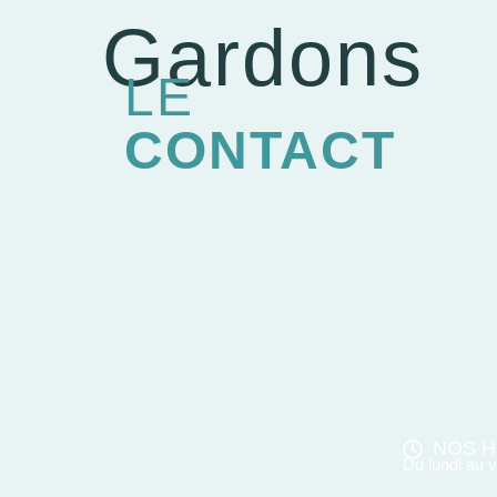
Gardons
LE
CONTACT
NOS H
Du lundi au 