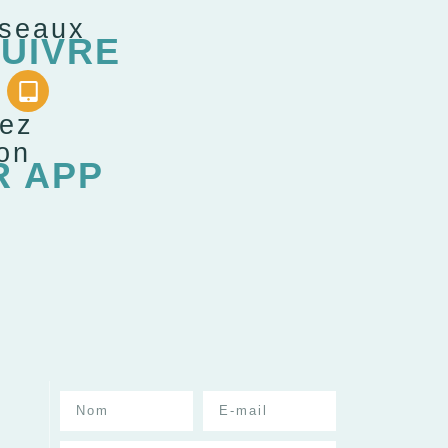
éseaux
UIVRE
gez
ion
R APP