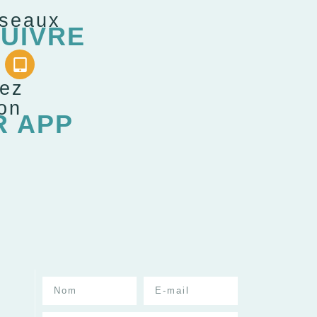
éseaux
UIVRE
gez
ion
R APP