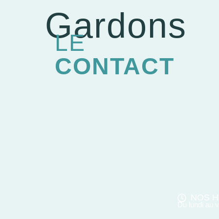
Gardons
LE
CONTACT
NOS H
Du lundi au 