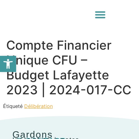
Compte Financier
Ouvrir la barre d’outils
Unique CFU –
Budget Lafayette
2023 | 2024-017-CC
Étiqueté
Délibération
Gardons