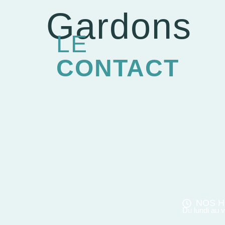
Gardons
LE
CONTACT
NOS H
Du lundi au 