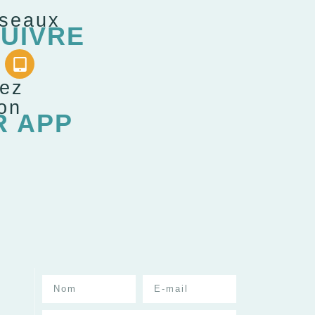
éseaux
UIVRE
gez
ion
R APP