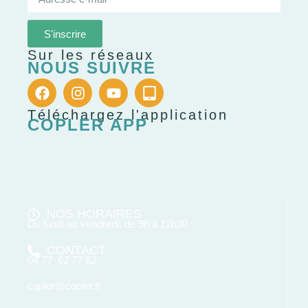
S'inscrire
Sur les réseaux
NOUS SUIVRE
Téléchargez l'application
COPLER APP
NOS HORAIRES
Du lundi au vendredi, de 9h à 12h30
CONTACT
04 77 62 77 62
copler@copler.fr