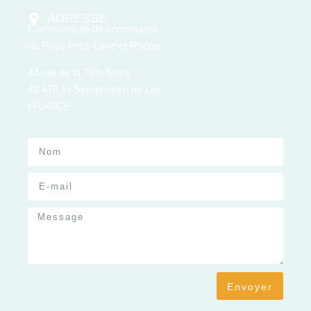
ADRESSE
Communauté de communes
du Pays entre Loire et Rhône
44 rue de la Tête Noire
42 470 St Symphorien de Lay
FRANCE
Envoyer