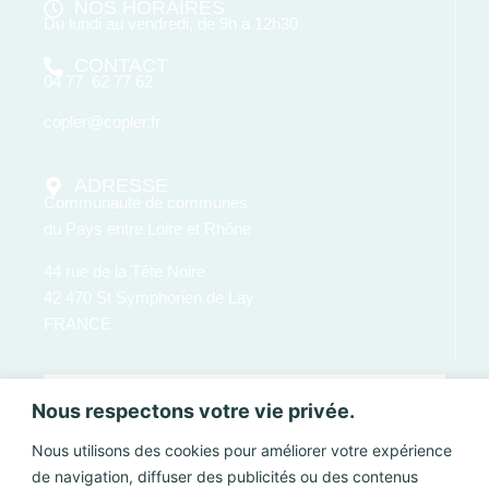
NOS HORAIRES
Du lundi au vendredi, de 9h à 12h30
CONTACT
04 77 62 77 62
copler@copler.fr
ADRESSE
Communauté de communes
du Pays entre Loire et Rhône
44 rue de la Tête Noire
42 470 St Symphorien de Lay
FRANCE
Nous respectons votre vie privée.
Nous utilisons des cookies pour améliorer votre expérience
de navigation, diffuser des publicités ou des contenus