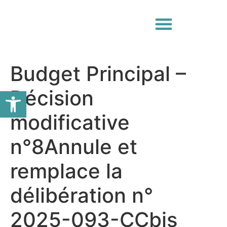
Budget Principal –
Ouvrir la barre d’outils
Décision
modificative
n°8Annule et
remplace la
délibération n°
2025-093-CCbis