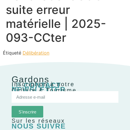
suite erreur
matérielle | 2025-
093-CCter
Étiqueté
Délibération
Gardons
Inscription à notre
LE
CONTACT
NEWSLETTER
Culture & Tourisme
S'inscrire
Sur les réseaux
NOUS SUIVRE