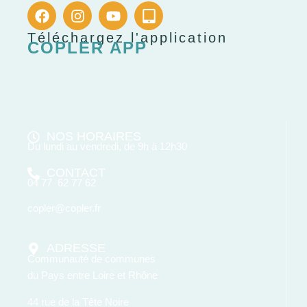
Téléchargez l'application
COPLER APP
NOS HORAIRES
Du lundi au vendredi, de 9h à 12h30
CONTACT
04 77 62 77 62
copler@copler.fr
ADRESSE
Communauté de communes
du Pays entre Loire et Rhône
44 rue de la Tête Noire