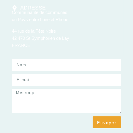
ADRESSE
Communauté de communes
du Pays entre Loire et Rhône
44 rue de la Tête Noire
42 470 St Symphorien de Lay
FRANCE
Envoyer