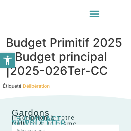
Budget Primitif 2025
Ouvrir la barre d’outils
– Budget principal
|2025-026Ter-CC
Étiqueté
Délibération
Gardons
Inscription à notre
LE
CONTACT
NEWSLETTER
Culture & Tourisme