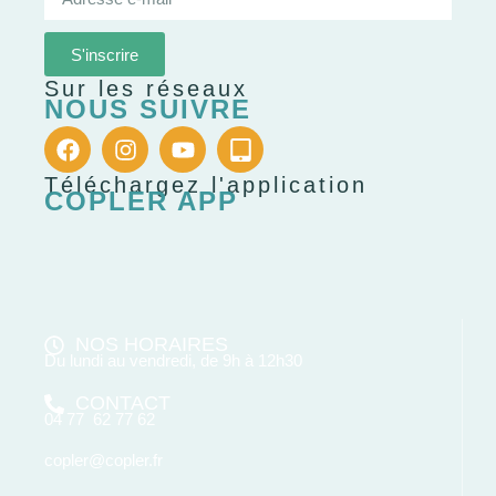
S'inscrire
Sur les réseaux
NOUS SUIVRE
Téléchargez l'application
COPLER APP
NOS HORAIRES
Du lundi au vendredi, de 9h à 12h30
CONTACT
04 77 62 77 62
copler@copler.fr