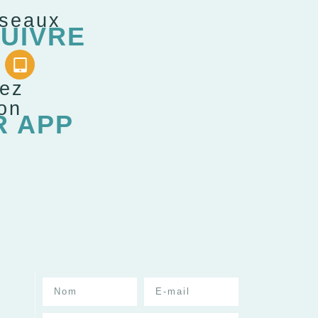
éseaux
UIVRE
gez
ion
R APP