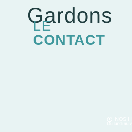
Gardons
LE
CONTACT
NOS H
Du lundi au 