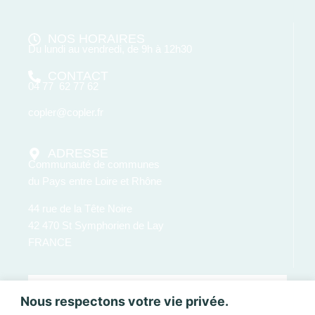
NOS HORAIRES
Du lundi au vendredi, de 9h à 12h30
CONTACT
04 77 62 77 62
copler@copler.fr
ADRESSE
Communauté de communes
du Pays entre Loire et Rhône
44 rue de la Tête Noire
42 470 St Symphorien de Lay
FRANCE
Nous respectons votre vie privée.