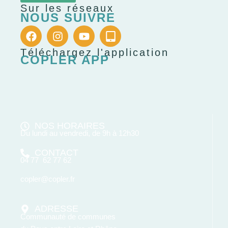
Sur les réseaux
NOUS SUIVRE
Téléchargez l'application
COPLER APP
NOS HORAIRES
Du lundi au vendredi, de 9h à 12h30
CONTACT
04 77 62 77 62
copler@copler.fr
ADRESSE
Communauté de communes