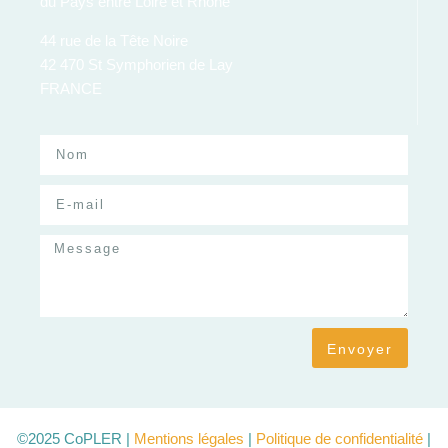
du Pays entre Loire et Rhône
44 rue de la Tête Noire
42 470 St Symphorien de Lay
FRANCE
Envoyer
©2025 CoPLER |
Mentions légales
|
Politique de confidentialité
|