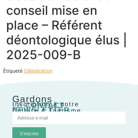
conseil mise en
place – Référent
déontologique élus |
2025-009-B
Étiqueté
Délibération
Gardons
Inscription à notre
LE
CONTACT
NEWSLETTER
Culture & Tourisme
S'inscrire