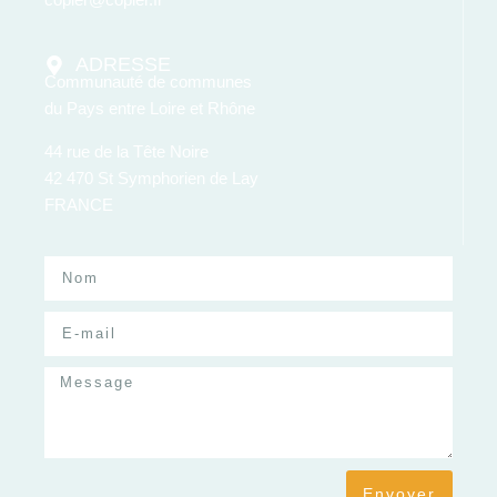
ADRESSE
Communauté de communes
du Pays entre Loire et Rhône
44 rue de la Tête Noire
42 470 St Symphorien de Lay
FRANCE
Envoyer