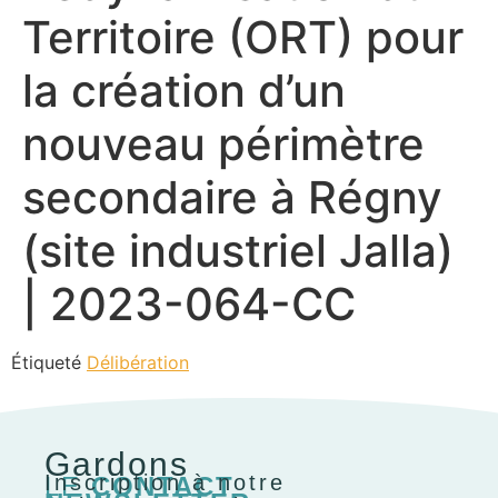
Territoire (ORT) pour
la création d’un
nouveau périmètre
secondaire à Régny
(site industriel Jalla)
| 2023-064-CC
Étiqueté
Délibération
Gardons
Inscription à notre
LE
CONTACT