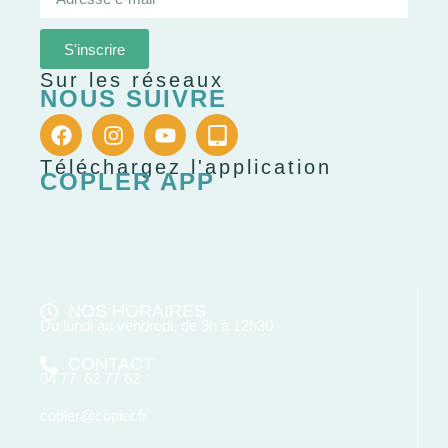
S'inscrire
Sur les réseaux
NOUS SUIVRE
Téléchargez l'application
COPLER APP
NOS HORAIRES
Du lundi au vendredi, de 9h à 12h30
CONTACT
04 77 62 77 62
copler@copler.fr