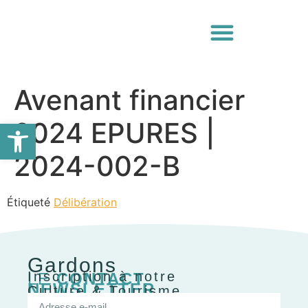
Avenant financier
Ouvrir la barre d’outils
2024 EPURES |
2024-002-B
Étiqueté
Délibération
Gardons
Inscription à notre
LE
CONTACT
NEWSLETTER
Culture & Tourisme