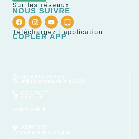
Sur les réseaux
NOUS SUIVRE
Téléchargez l'application
COPLER APP
NOS HORAIRES
Du lundi au vendredi, de 9h à 12h30
CONTACT
04 77 62 77 62
copler@copler.fr
ADRESSE
Communauté de communes