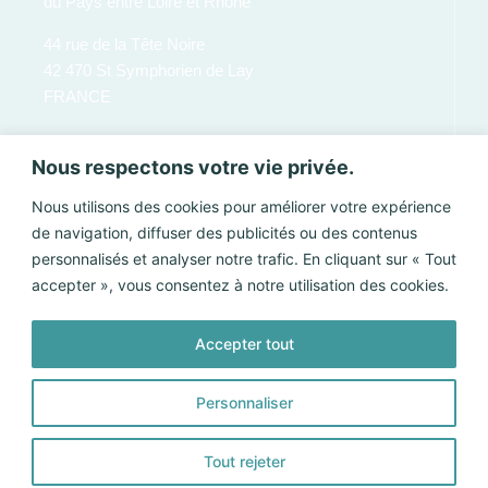
du Pays entre Loire et Rhône
44 rue de la Tête Noire
42 470 St Symphorien de Lay
FRANCE
Nous respectons votre vie privée.
Nous utilisons des cookies pour améliorer votre expérience
de navigation, diffuser des publicités ou des contenus
personnalisés et analyser notre trafic. En cliquant sur « Tout
accepter », vous consentez à notre utilisation des cookies.
Accepter tout
Envoyer
Personnaliser
Tout rejeter
©2025 CoPLER |
Mentions légales
|
Politique de confidentialité
|