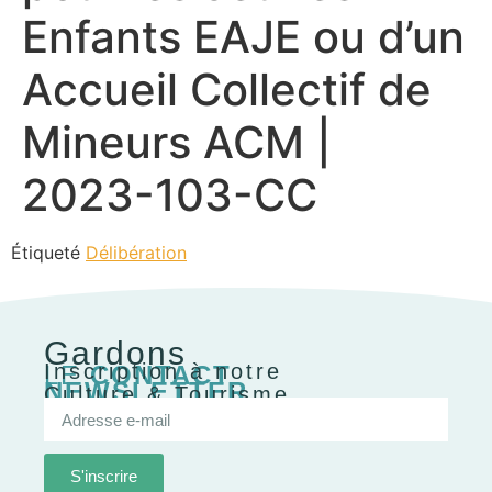
Enfants EAJE ou d’un
Accueil Collectif de
Mineurs ACM |
2023-103-CC
Étiqueté
Délibération
Gardons
Inscription à notre
LE
CONTACT
NEWSLETTER
Culture & Tourisme
S'inscrire