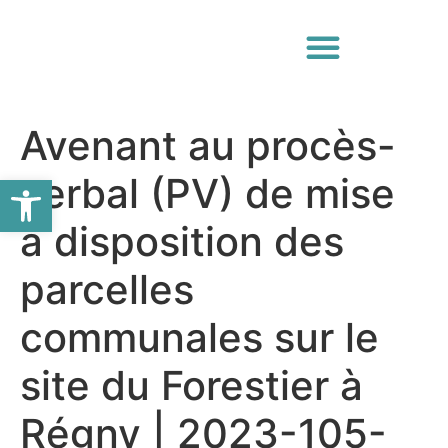
Avenant au procès-
Ouvrir la barre d’outils
verbal (PV) de mise
à disposition des
parcelles
communales sur le
site du Forestier à
Régny | 2023-105-