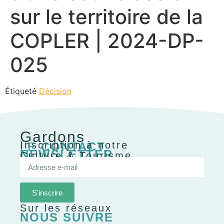
sur le territoire de la
COPLER | 2024-DP-
025
Étiqueté
Décision
Gardons
Inscription à notre
LE
CONTACT
NEWSLETTER
Culture & Tourisme
S'inscrire
Sur les réseaux
NOUS SUIVRE