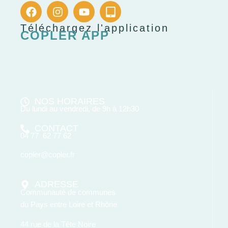
Téléchargez l'application
COPLER APP
NOS HORAIRES
Du lundi au vendredi, de 9h à 12h30
CONTACT
04 77 62 77 62
copler@copler.fr
ADRESSE
Communauté de communes
du Pays entre Loire et Rhône
44 rue de la Tête Noire