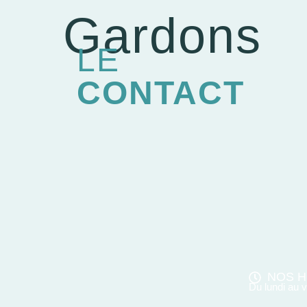
Gardons
LE
CONTACT
NOS H
Du lundi au 