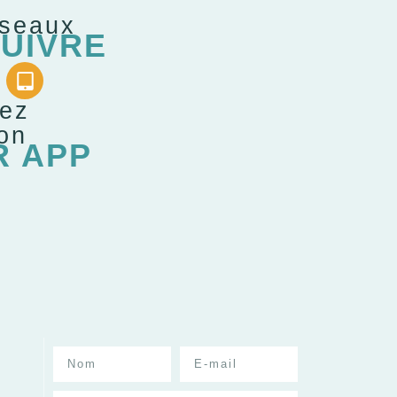
éseaux
UIVRE
gez
ion
R APP