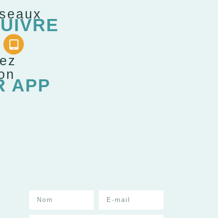
éseaux
UIVRE
gez
ion
R APP