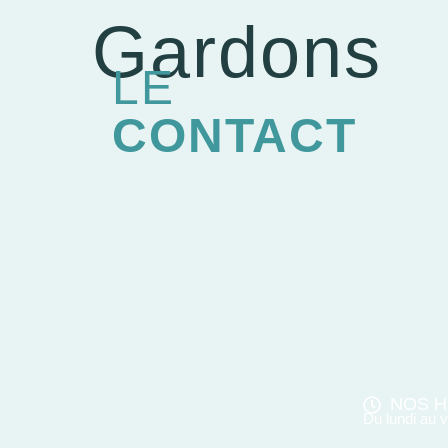
Gardons
LE
CONTACT
NOS H
Du lundi au 