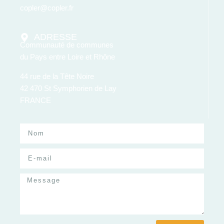
copler@copler.fr
ADRESSE
Communauté de communes
du Pays entre Loire et Rhône
44 rue de la Tête Noire
42 470 St Symphorien de Lay
FRANCE